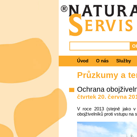
Úvod
O nás
Služby
Průzkumy a te
Ochrana obojživel
čtvrtek 20. června 20
V roce 2013 (stejně jako v
obojživelníků proti vstupu na 