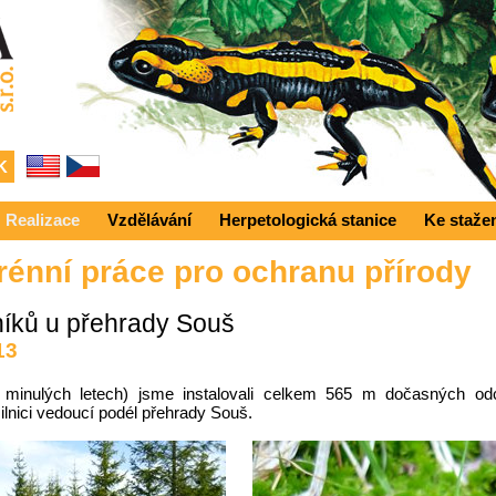
Realizace
Vzdělávání
Herpetologická stanice
Ke staže
rénní práce pro ochranu přírody
níků u přehrady Souš
13
 minulých letech) jsme instalovali celkem 565 m dočasných od
silnici vedoucí podél přehrady Souš.