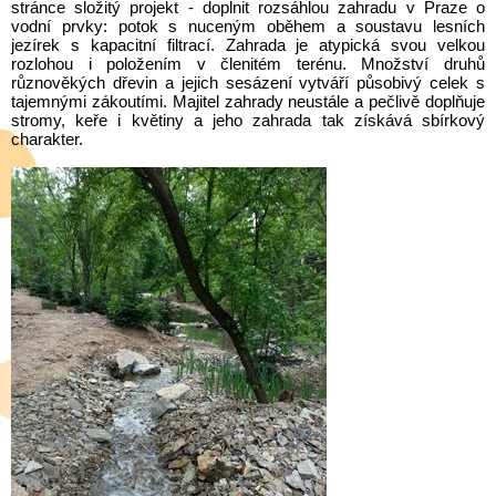
stránce složitý projekt - doplnit rozsáhlou zahradu v Praze o
vodní prvky: potok s nuceným oběhem a soustavu lesních
jezírek s kapacitní filtrací. Zahrada je atypická svou velkou
rozlohou i položením v členitém terénu. Množství druhů
různověkých dřevin a jejich sesázení vytváří působivý celek s
tajemnými zákoutími. Majitel zahrady neustále a pečlivě doplňuje
stromy, keře i květiny a jeho zahrada tak získává sbírkový
charakter.