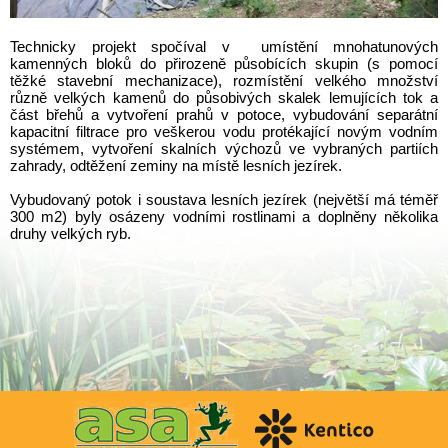
Technicky projekt spočíval v umístění mnohatunových
kamenných bloků do přirozeně působících skupin (s pomocí
těžké stavební mechanizace), rozmístění velkého množství
různě velkých kamenů do působivých skalek lemujících tok a
část břehů a vytvoření prahů v potoce, vybudování separátní
kapacitní filtrace pro veškerou vodu protékající novým vodním
systémem, vytvoření skalních výchozů ve vybraných partiích
zahrady, odtěžení zeminy na místě lesních jezírek.
Vybudovaný potok i soustava lesních jezírek (největší má téměř
300 m2) byly osázeny vodními rostlinami a doplněny několika
druhy velkých ryb.