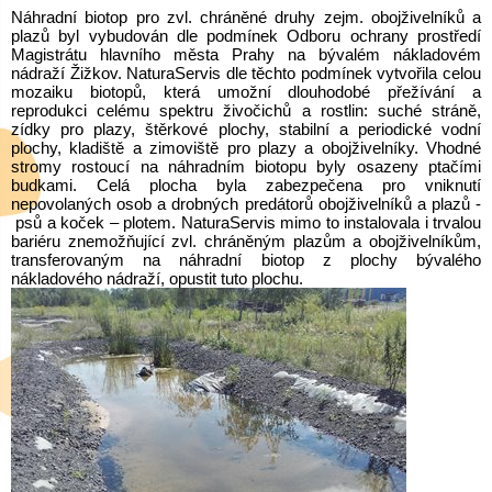
Náhradní biotop pro zvl. chráněné druhy zejm. obojživelníků a
plazů byl vybudován dle podmínek Odboru ochrany prostředí
Magistrátu hlavního města Prahy na bývalém nákladovém
nádraží Žižkov. NaturaServis dle těchto podmínek vytvořila celou
mozaiku biotopů, která umožní dlouhodobé přežívání a
reprodukci celému spektru živočichů a rostlin: suché stráně,
zídky pro plazy, štěrkové plochy, stabilní a periodické vodní
plochy, kladiště a zimoviště pro plazy a obojživelníky. Vhodné
stromy rostoucí na náhradním biotopu byly osazeny ptačími
budkami. Celá plocha byla zabezpečena pro vniknutí
nepovolaných osob a drobných predátorů obojživelníků a plazů -
psů a koček – plotem. NaturaServis mimo to instalovala i trvalou
bariéru znemožňující zvl. chráněným plazům a obojživelníkům,
transferovaným na náhradní biotop z plochy bývalého
nákladového nádraží, opustit tuto plochu.