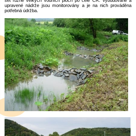
set různě velkých vodních ploch po celé ČR. Vybudované a
upravené nádrže jsou monitorovány a je na nich prováděna
potřebná údržba.