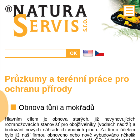
Průzkumy a terénní práce pro
ochranu přírody
Obnova tůní a mokřadů
Hlavním cílem je obnova starých, již nevyhovujících
rozmnožovacích stanovišť pro obojživelníky (vodních nádrží) a
budování nových náhradních vodních ploch. Za tímto účelem
bylo již naší firmou obnoveno nebo nově vybudováno několik