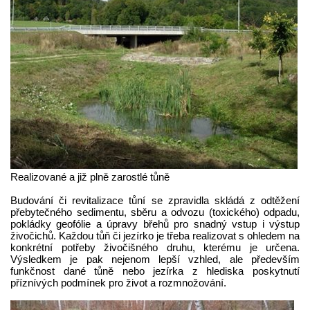
Realizované a již plně zarostlé tůně
Budování či revitalizace tůní se zpravidla skládá z odtěžení
přebytečného sedimentu, sběru a odvozu (toxického) odpadu,
pokládky geofólie a úpravy břehů pro snadný vstup i výstup
živočichů. Každou tůň či jezírko je třeba realizovat s ohledem na
konkrétní potřeby živočišného druhu, kterému je určena.
Výsledkem je pak nejenom lepší vzhled, ale především
funkčnost dané tůně nebo jezírka z hlediska poskytnutí
příznívých podmínek pro život a rozmnožování.