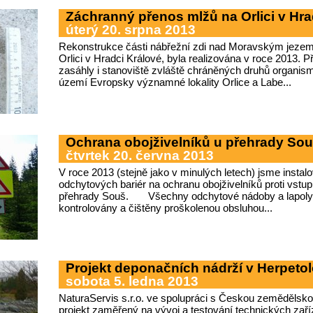
Záchranný přenos mlžů na Orlici v Hra
úterý 20. srpna 2013
Rekonstrukce části nábřežní zdi nad Moravským jezem, 
Orlici v Hradci Králové, byla realizována v roce 2013. 
zasáhly i stanoviště zvláště chráněných druhů organism
území Evropsky významné lokality Orlice a Labe...
Ochrana obojživelníků u přehrady So
čtvrtek 20. června 2013
V roce 2013 (stejně jako v minulých letech) jsme insta
odchytových bariér na ochranu obojživelníků proti vstupu
přehrady Souš. Všechny odchytové nádoby a lapoly 
kontrolovány a čištěny proškolenou obsluhou...
Projekt deponačních nádrží v Herpetol
sobota 5. ledna 2013
NaturaServis s.r.o. ve spolupráci s Českou zemědělskou
projekt zaměřený na vývoj a testování technických zaří