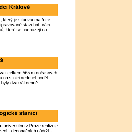
dci Králové
který je situován na řece
Připravované stavební práce
ů, které se nacházejí na
uš
lovali celkem 565 m dočasných
 na silnici vedoucí podél
byly dvakrát denně
ogické stanici
 univerzitou v Praze realizuje
zení - deponačních nádrží -