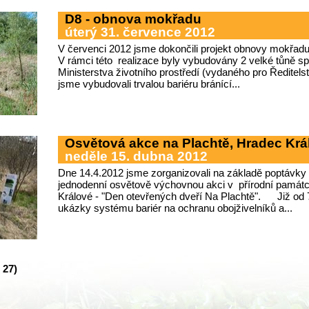
D8 - obnova mokřadu
úterý 31. července 2012
V červenci 2012 jsme dokončili projekt obnovy mokřadu p
V rámci této realizace byly vybudovány 2 velké tůně sp
Ministerstva životního prostředí (vydaného pro Ředitelstv
jsme vybudovali trvalou bariéru bránící...
Osvětová akce na Plachtě, Hradec Krá
neděle 15. dubna 2012
Dne 14.4.2012 jsme zorganizovali na základě poptávky
jednodenní osvětově výchovnou akci v přírodní památc
Králové - "Den otevřených dveří Na Plachtě". Již od 7 
ukázky systému bariér na ochranu obojživelníků a...
 27)