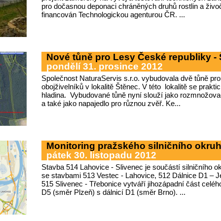
pro dočasnou deponaci chráněných druhů rostlin a živoči
financován Technologickou agenturou ČR. ...
Nové tůně pro Lesy České republiky -
pondělí 31. prosince 2012
Společnost NaturaServis s.r.o. vybudovala dvě tůně pro
obojživelníků v lokalitě Štěnec. V této lokalitě se prakt
hladina. Vybudované tůně nyní slouží jako rozmnožovac
a také jako napajedlo pro různou zvěř. Ke...
Monitoring pražského silničního okruh
pátek 30. listopadu 2012
Stavba 514 Lahovice - Slivenec je součástí silničního 
se stavbami 513 Vestec - Lahovice, 512 Dálnice D1 – 
515 Slivenec - Třebonice vytváří jihozápadní část celého 
D5 (směr Plzeň) s dálnicí D1 (směr Brno). ...