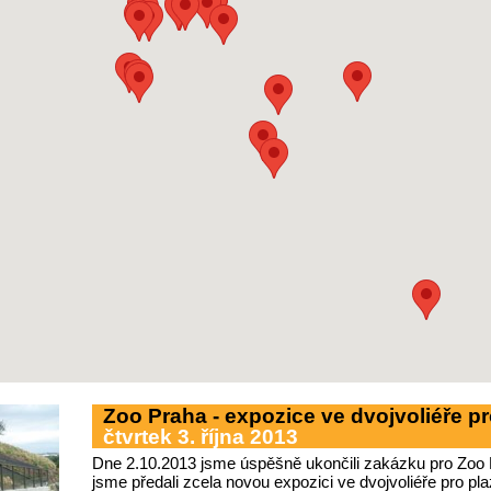
Zoo Praha - expozice ve dvojvoliéře pr
čtvrtek 3. října 2013
Dne 2.10.2013 jsme úspěšně ukončili zakázku pro Zoo 
jsme předali zcela novou expozici ve dvojvoliéře pro pl