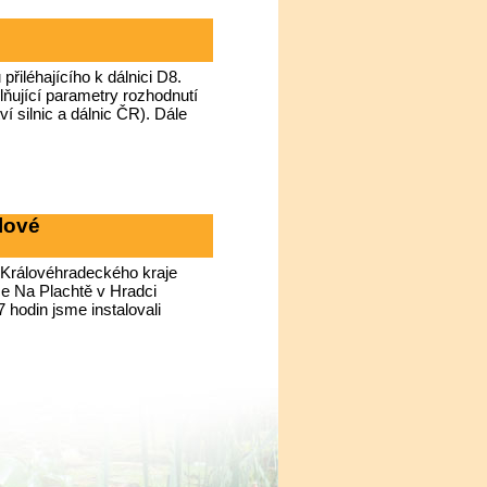
řiléhajícího k dálnici D8.
lňující parametry rozhodnutí
í silnic a dálnic ČR). Dále
lové
 Královéhradeckého kraje
e Na Plachtě v Hradci
hodin jsme instalovali