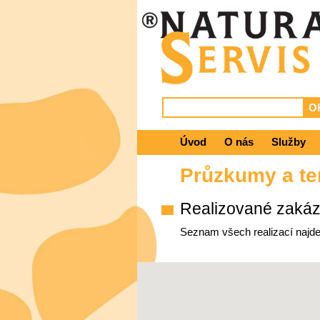
Úvod
O nás
Služby
Průzkumy a te
Realizované zaká
Seznam všech realizací najde