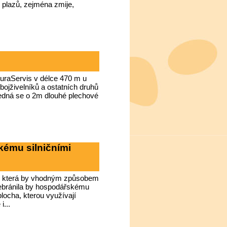
plazů, zejména zmije,
turaServis v délce 470 m u
bojživelníků a ostatních druhů
 Jedná se o 2m dlouhé plechové
kému silničními
hu, která by vhodným způsobem
nebránila by hospodářskému
locha, kterou využívají
i...