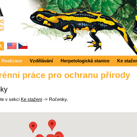
Realizace
Vzdělávání
Herpetologická stanice
Ke staže
rénní práce pro ochranu přírody
zky
te v sekci
Ke stažení
-> Ročenky.