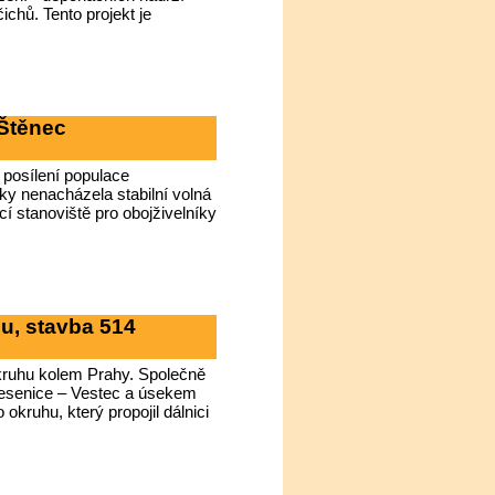
chů. Tento projekt je
 Štěnec
 posílení populace
icky nenacházela stabilní volná
í stanoviště pro obojživelníky
u, stavba 514
okruhu kolem Prahy. Společně
Jesenice – Vestec a úsekem
okruhu, který propojil dálnici